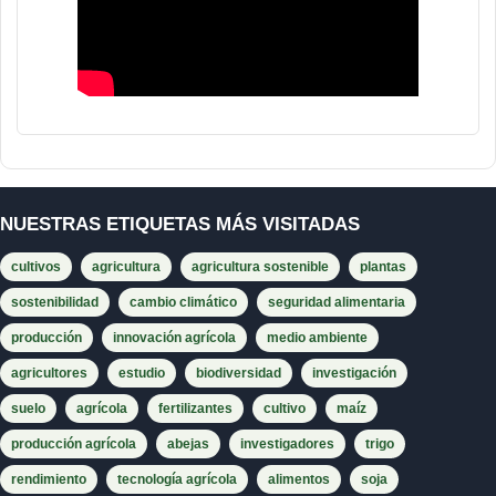
NUESTRAS ETIQUETAS MÁS VISITADAS
cultivos
agricultura
agricultura sostenible
plantas
sostenibilidad
cambio climático
seguridad alimentaria
producción
innovación agrícola
medio ambiente
agricultores
estudio
biodiversidad
investigación
suelo
agrícola
fertilizantes
cultivo
maíz
producción agrícola
abejas
investigadores
trigo
rendimiento
tecnología agrícola
alimentos
soja