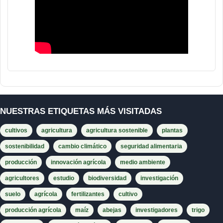
NUESTRAS ETIQUETAS MÁS VISITADAS
cultivos
agricultura
agricultura sostenible
plantas
sostenibilidad
cambio climático
seguridad alimentaria
producción
innovación agrícola
medio ambiente
agricultores
estudio
biodiversidad
investigación
suelo
agrícola
fertilizantes
cultivo
producción agrícola
maíz
abejas
investigadores
trigo