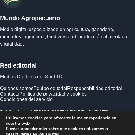
Mundo Agropecuario
Medio digital especializado en agricultura, ganadería,
mercados, agroclima, biodiversidad, producción alimentaria
y ruralidad.
Red editorial
Medios Digitales del Sur LTD
Quiénes somos
Equipo editorial
Responsabilidad editorial
Contacto
Política de privacidad y cookies
Condiciones del servicio
Publicado por MEDIOS DIGITALES DEL SUR LTD ·
Utilizamos cookies para ofrecerte la mejor experiencia en
Empresa registrada en Inglaterra y Gales.
nuestra web.
Puedes aprender más sobre qué cookies utilizamos o
desactivarlas en los
ajustes
.