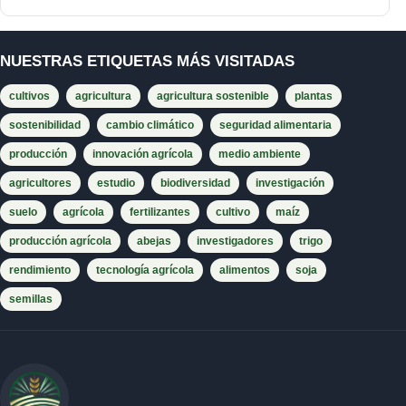
NUESTRAS ETIQUETAS MÁS VISITADAS
cultivos
agricultura
agricultura sostenible
plantas
sostenibilidad
cambio climático
seguridad alimentaria
producción
innovación agrícola
medio ambiente
agricultores
estudio
biodiversidad
investigación
suelo
agrícola
fertilizantes
cultivo
maíz
producción agrícola
abejas
investigadores
trigo
rendimiento
tecnología agrícola
alimentos
soja
semillas