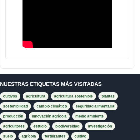
NUESTRAS ETIQUETAS MÁS VISITADAS
cultivos
agricultura
agricultura sostenible
plantas
sostenibilidad
cambio climático
seguridad alimentaria
producción
innovación agrícola
medio ambiente
agricultores
estudio
biodiversidad
investigación
suelo
agrícola
fertilizantes
cultivo