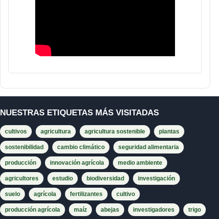
NUESTRAS ETIQUETAS MÁS VISITADAS
cultivos
agricultura
agricultura sostenible
plantas
sostenibilidad
cambio climático
seguridad alimentaria
producción
innovación agrícola
medio ambiente
agricultores
estudio
biodiversidad
investigación
suelo
agrícola
fertilizantes
cultivo
producción agrícola
maíz
abejas
investigadores
trigo