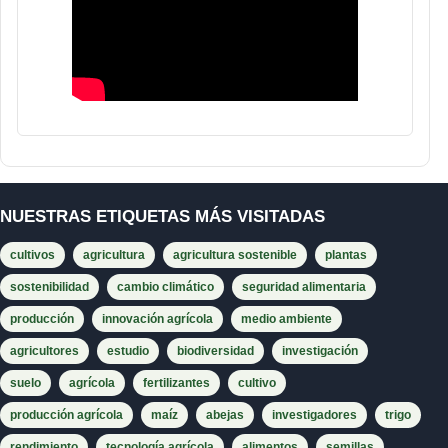
NUESTRAS ETIQUETAS MÁS VISITADAS
cultivos
agricultura
agricultura sostenible
plantas
sostenibilidad
cambio climático
seguridad alimentaria
producción
innovación agrícola
medio ambiente
agricultores
estudio
biodiversidad
investigación
suelo
agrícola
fertilizantes
cultivo
producción agrícola
maíz
abejas
investigadores
trigo
rendimiento
tecnología agrícola
alimentos
semillas