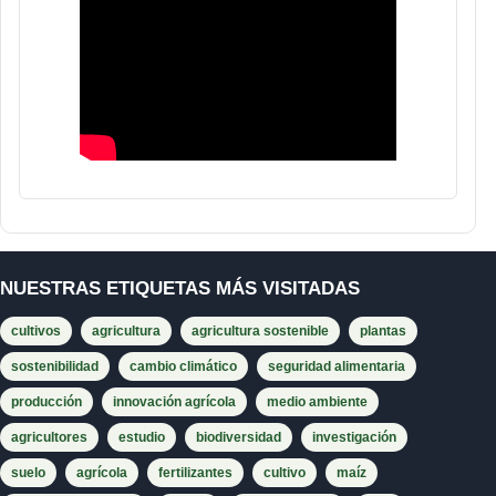
NUESTRAS ETIQUETAS MÁS VISITADAS
cultivos
agricultura
agricultura sostenible
plantas
sostenibilidad
cambio climático
seguridad alimentaria
producción
innovación agrícola
medio ambiente
agricultores
estudio
biodiversidad
investigación
suelo
agrícola
fertilizantes
cultivo
maíz