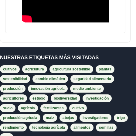
NUESTRAS ETIQUETAS MÁS VISITADAS
cultivos
agricultura
agricultura sostenible
plantas
sostenibilidad
cambio climático
seguridad alimentaria
producción
innovación agrícola
medio ambiente
agricultores
estudio
biodiversidad
investigación
suelo
agrícola
fertilizantes
cultivo
producción agrícola
maíz
abejas
investigadores
trigo
rendimiento
tecnología agrícola
alimentos
semillas