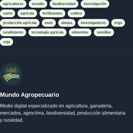
agricultores
estudio
biodiversidad
investigación
suelo
agrícola
fertilizantes
cultivo
producción agrícola
maíz
abejas
investigadores
trigo
rendimiento
tecnología agrícola
alimentos
semillas
soja
Mundo Agropecuario
Medio digital especializado en agricultura, ganadería,
mercados, agroclima, biodiversidad, producción alimentaria
y ruralidad.