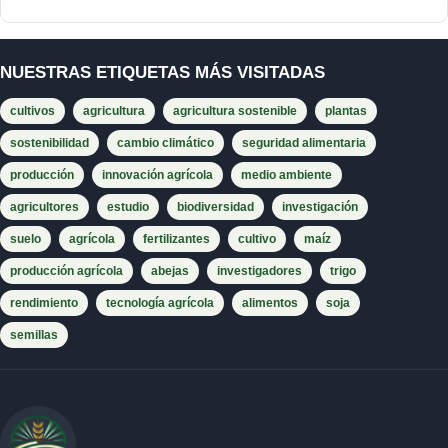
NUESTRAS ETIQUETAS MÁS VISITADAS
cultivos
agricultura
agricultura sostenible
plantas
sostenibilidad
cambio climático
seguridad alimentaria
producción
innovación agrícola
medio ambiente
agricultores
estudio
biodiversidad
investigación
suelo
agrícola
fertilizantes
cultivo
maíz
producción agrícola
abejas
investigadores
trigo
rendimiento
tecnología agrícola
alimentos
soja
semillas