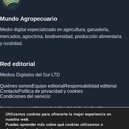
Mundo Agropecuario
Medio digital especializado en agricultura, ganadería,
mercados, agroclima, biodiversidad, producción alimentaria
y ruralidad.
Red editorial
Medios Digitales del Sur LTD
Quiénes somos
Equipo editorial
Responsabilidad editorial
Contacto
Política de privacidad y cookies
Condiciones del servicio
Publicado por MEDIOS DIGITALES DEL SUR LTD ·
Utilizamos cookies para ofrecerte la mejor experiencia en
Empresa registrada en Inglaterra y Gales.
nuestra web.
Puedes aprender más sobre qué cookies utilizamos o