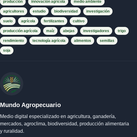
producción
innovación agrícola
medio ambiente
agricultores
estudio
biodiversidad
investigación
suelo
agrícola
fertilizantes
cultivo
producción agrícola
maíz
abejas
investigadores
trigo
rendimiento
tecnología agrícola
alimentos
semillas
soja
Mundo Agropecuario
Medio digital especializado en agricultura, ganadería,
mercados, agroclima, biodiversidad, producción alimentaria
y ruralidad.