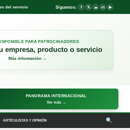
Síguenos:
s del servicio
f
𝕏
☁
in
▶
DISPONIBLE PARA PATROCINADORES
 empresa, producto o servicio
Más información →
PANORAMA INTERNACIONAL
Ver más →
ARTÍCULISTAS Y OPINIÓN