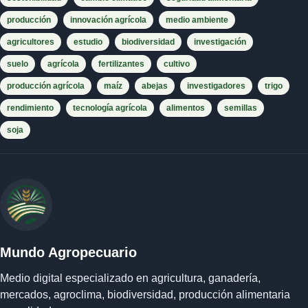
producción
innovación agrícola
medio ambiente
agricultores
estudio
biodiversidad
investigación
suelo
agrícola
fertilizantes
cultivo
producción agrícola
maíz
abejas
investigadores
trigo
rendimiento
tecnología agrícola
alimentos
semillas
soja
Mundo Agropecuario
Medio digital especializado en agricultura, ganadería,
mercados, agroclima, biodiversidad, producción alimentaria