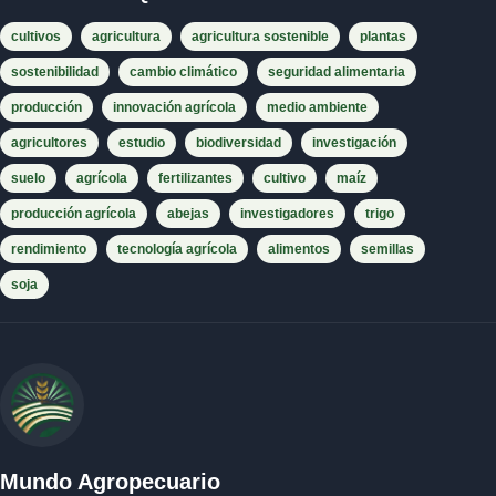
cultivos
agricultura
agricultura sostenible
plantas
sostenibilidad
cambio climático
seguridad alimentaria
producción
innovación agrícola
medio ambiente
agricultores
estudio
biodiversidad
investigación
suelo
agrícola
fertilizantes
cultivo
maíz
producción agrícola
abejas
investigadores
trigo
rendimiento
tecnología agrícola
alimentos
semillas
soja
Mundo Agropecuario