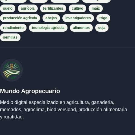
suelo
agrícola
fertilizantes
cultivo
maíz
producción agrícola
abejas
investigadores
trigo
rendimiento
tecnología agrícola
alimentos
soja
semillas
Mundo Agropecuario
Medio digital especializado en agricultura, ganadería,
mercados, agroclima, biodiversidad, producción alimentaria
y ruralidad.