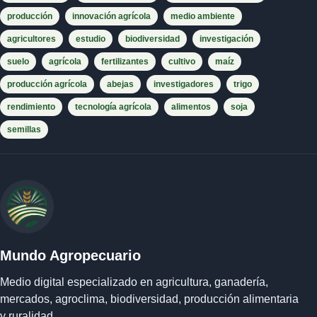
producción
innovación agrícola
medio ambiente
agricultores
estudio
biodiversidad
investigación
suelo
agrícola
fertilizantes
cultivo
maíz
producción agrícola
abejas
investigadores
trigo
rendimiento
tecnología agrícola
alimentos
soja
semillas
Mundo Agropecuario
Medio digital especializado en agricultura, ganadería,
mercados, agroclima, biodiversidad, producción alimentaria
y ruralidad.