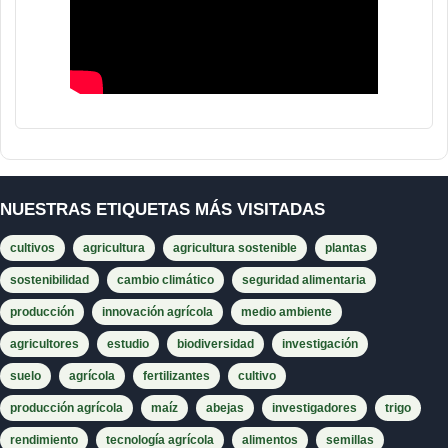
NUESTRAS ETIQUETAS MÁS VISITADAS
cultivos
agricultura
agricultura sostenible
plantas
sostenibilidad
cambio climático
seguridad alimentaria
producción
innovación agrícola
medio ambiente
agricultores
estudio
biodiversidad
investigación
suelo
agrícola
fertilizantes
cultivo
producción agrícola
maíz
abejas
investigadores
trigo
rendimiento
tecnología agrícola
alimentos
semillas