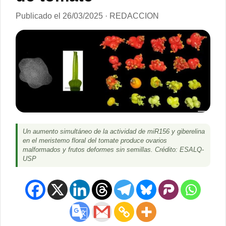
Publicado el 26/03/2025 · REDACCION
Un aumento simultáneo de la actividad de miR156 y giberelina
en el meristemo floral del tomate produce ovarios
malformados y frutos deformes sin semillas. Crédito: ESALQ-
USP