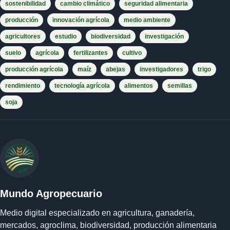
sostenibilidad
cambio climático
seguridad alimentaria
producción
innovación agrícola
medio ambiente
agricultores
estudio
biodiversidad
investigación
suelo
agrícola
fertilizantes
cultivo
producción agrícola
maíz
abejas
investigadores
trigo
rendimiento
tecnología agrícola
alimentos
semillas
soja
Mundo Agropecuario
Medio digital especializado en agricultura, ganadería,
mercados, agroclima, biodiversidad, producción alimentaria