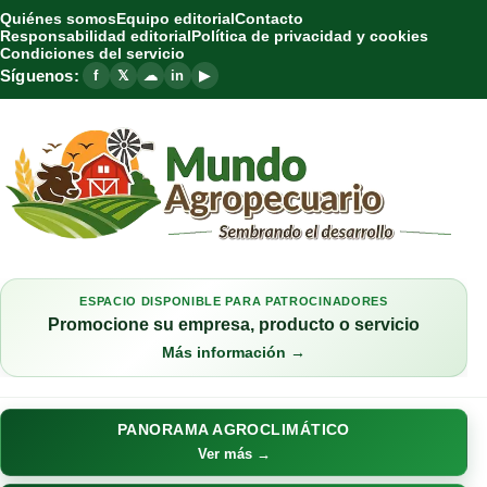
Quiénes somos
Equipo editorial
Contacto
Responsabilidad editorial
Política de privacidad y cookies
Condiciones del servicio
Síguenos:
f
𝕏
☁
in
▶
ESPACIO DISPONIBLE PARA PATROCINADORES
Promocione su empresa, producto o servicio
Más información →
PANORAMA AGROCLIMÁTICO
Ver más →