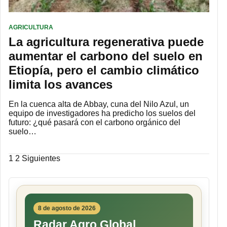
AGRICULTURA
La agricultura regenerativa puede
aumentar el carbono del suelo en
Etiopía, pero el cambio climático
limita los avances
En la cuenca alta de Abbay, cuna del Nilo Azul, un
equipo de investigadores ha predicho los suelos del
futuro: ¿qué pasará con el carbono orgánico del
suelo…
Paginación
1
2
Siguientes
de
entradas
8 de agosto de 2026
Radar Agro Global