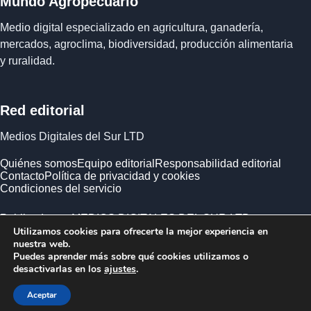
Mundo Agropecuario
Medio digital especializado en agricultura, ganadería,
mercados, agroclima, biodiversidad, producción alimentaria
y ruralidad.
Red editorial
Medios Digitales del Sur LTD
Quiénes somos
Equipo editorial
Responsabilidad editorial
Contacto
Política de privacidad y cookies
Condiciones del servicio
Publicado por MEDIOS DIGITALES DEL SUR LTD ·
Utilizamos cookies para ofrecerte la mejor experiencia en
Empresa registrada en Inglaterra y Gales.
nuestra web.
Puedes aprender más sobre qué cookies utilizamos o
desactivarlas en los
ajustes
.
Aceptar
© 2026 Mundo Agropecuario