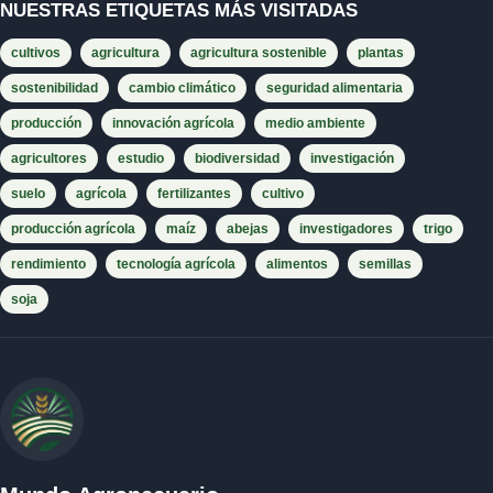
NUESTRAS ETIQUETAS MÁS VISITADAS
cultivos
agricultura
agricultura sostenible
plantas
sostenibilidad
cambio climático
seguridad alimentaria
producción
innovación agrícola
medio ambiente
agricultores
estudio
biodiversidad
investigación
suelo
agrícola
fertilizantes
cultivo
producción agrícola
maíz
abejas
investigadores
trigo
rendimiento
tecnología agrícola
alimentos
semillas
soja