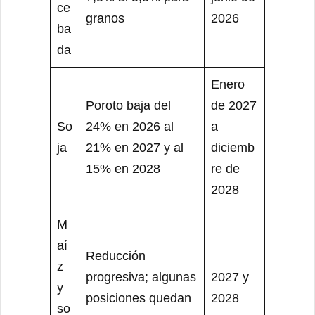
ce
granos
2026
ba
da
Enero
Poroto baja del
de 2027
So
24% en 2026 al
a
ja
21% en 2027 y al
diciemb
15% en 2028
re de
2028
M
aí
Reducción
z
progresiva; algunas
2027 y
y
posiciones quedan
2028
so