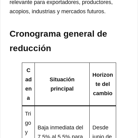
relevante para exportadores, productores,
acopios, industrias y mercados futuros.
Cronograma general de
reducción
C
Horizon
ad
Situación
te del
en
principal
cambio
a
Tri
go
Baja inmediata del
Desde
y
7,5% al 5,5% para
junio de