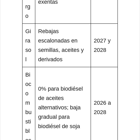
exentas
rg
o
Gi
Rebajas
ra
escalonadas en
2027 y
so
semillas, aceites y
2028
l
derivados
Bi
oc
0% para biodiésel
o
de aceites
m
2026 a
alternativos; baja
bu
2028
gradual para
sti
biodiésel de soja
bl