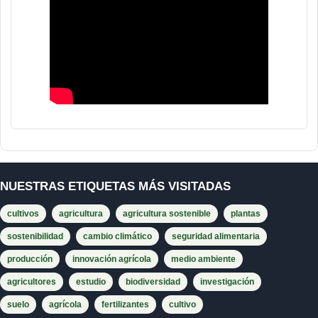
NUESTRAS ETIQUETAS MÁS VISITADAS
cultivos
agricultura
agricultura sostenible
plantas
sostenibilidad
cambio climático
seguridad alimentaria
producción
innovación agrícola
medio ambiente
agricultores
estudio
biodiversidad
investigación
suelo
agrícola
fertilizantes
cultivo