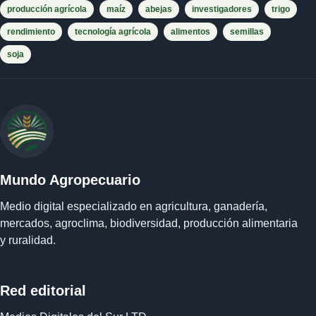
producción agrícola
maíz
abejas
investigadores
trigo
rendimiento
tecnología agrícola
alimentos
semillas
soja
Mundo Agropecuario
Medio digital especializado en agricultura, ganadería,
mercados, agroclima, biodiversidad, producción alimentaria
y ruralidad.
Red editorial