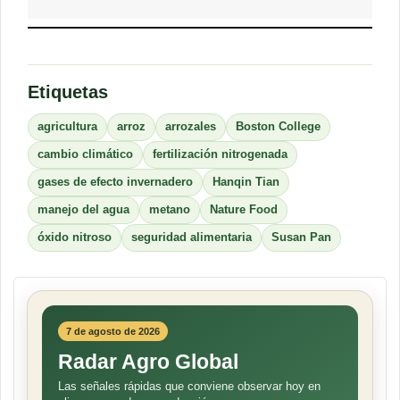
Etiquetas
agricultura
arroz
arrozales
Boston College
cambio climático
fertilización nitrogenada
gases de efecto invernadero
Hanqin Tian
manejo del agua
metano
Nature Food
óxido nitroso
seguridad alimentaria
Susan Pan
7 de agosto de 2026
Radar Agro Global
Las señales rápidas que conviene observar hoy en