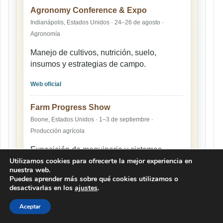
Agronomy Conference & Expo
Indianápolis, Estados Unidos · 24–26 de agosto ·
Agronomía
Manejo de cultivos, nutrición, suelo,
insumos y estrategias de campo.
Web oficial
Farm Progress Show
Boone, Estados Unidos · 1–3 de septiembre ·
Producción agrícola
Exposición de maquinaria y sistemas
Utilizamos cookies para ofrecerte la mejor experiencia en
productivos a escala comercial.
nuestra web.
Puedes aprender más sobre qué cookies utilizamos o
Web oficial
desactivarlas en los
ajustes
.
Aceptar
Una guía rápida para seguir clima,