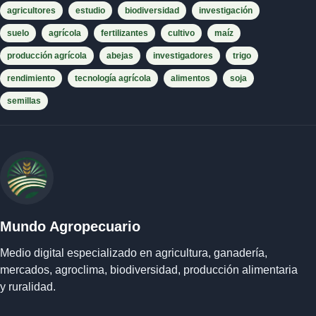
agricultores
estudio
biodiversidad
investigación
suelo
agrícola
fertilizantes
cultivo
maíz
producción agrícola
abejas
investigadores
trigo
rendimiento
tecnología agrícola
alimentos
soja
semillas
Mundo Agropecuario
Medio digital especializado en agricultura, ganadería,
mercados, agroclima, biodiversidad, producción alimentaria
y ruralidad.