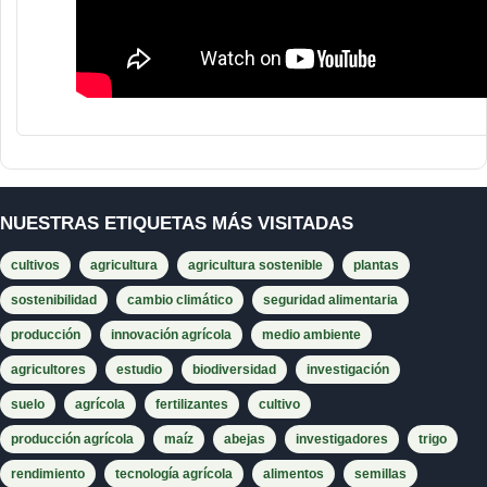
NUESTRAS ETIQUETAS MÁS VISITADAS
cultivos
agricultura
agricultura sostenible
plantas
sostenibilidad
cambio climático
seguridad alimentaria
producción
innovación agrícola
medio ambiente
agricultores
estudio
biodiversidad
investigación
suelo
agrícola
fertilizantes
cultivo
producción agrícola
maíz
abejas
investigadores
trigo
rendimiento
tecnología agrícola
alimentos
semillas