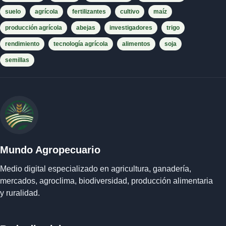
suelo
agrícola
fertilizantes
cultivo
maíz
producción agrícola
abejas
investigadores
trigo
rendimiento
tecnología agrícola
alimentos
soja
semillas
Mundo Agropecuario
Medio digital especializado en agricultura, ganadería,
mercados, agroclima, biodiversidad, producción alimentaria
y ruralidad.