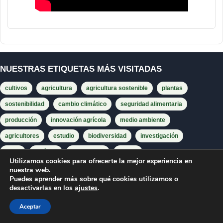
NUESTRAS ETIQUETAS MÁS VISITADAS
cultivos
agricultura
agricultura sostenible
plantas
sostenibilidad
cambio climático
seguridad alimentaria
producción
innovación agrícola
medio ambiente
agricultores
estudio
biodiversidad
investigación
suelo
agrícola
fertilizantes
cultivo
Utilizamos cookies para ofrecerte la mejor experiencia en
producción agrícola
maíz
abejas
investigadores
trigo
nuestra web.
Puedes aprender más sobre qué cookies utilizamos o
rendimiento
tecnología agrícola
alimentos
semillas
desactivarlas en los
ajustes
.
soja
Aceptar