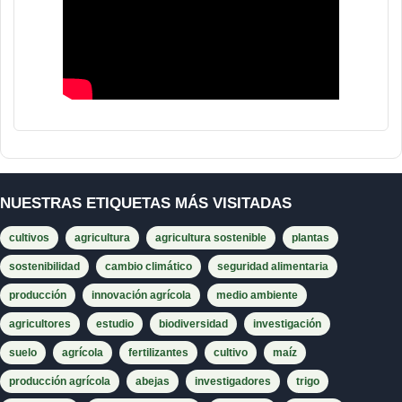
NUESTRAS ETIQUETAS MÁS VISITADAS
cultivos
agricultura
agricultura sostenible
plantas
sostenibilidad
cambio climático
seguridad alimentaria
producción
innovación agrícola
medio ambiente
agricultores
estudio
biodiversidad
investigación
suelo
agrícola
fertilizantes
cultivo
maíz
producción agrícola
abejas
investigadores
trigo