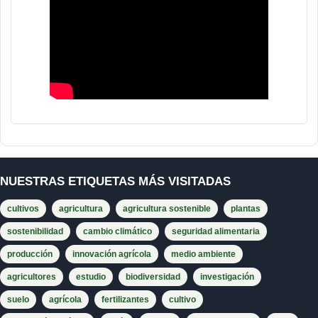
NUESTRAS ETIQUETAS MÁS VISITADAS
cultivos
agricultura
agricultura sostenible
plantas
sostenibilidad
cambio climático
seguridad alimentaria
producción
innovación agrícola
medio ambiente
agricultores
estudio
biodiversidad
investigación
suelo
agrícola
fertilizantes
cultivo