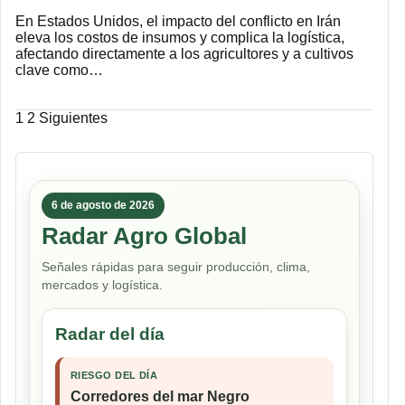
En Estados Unidos, el impacto del conflicto en Irán
eleva los costos de insumos y complica la logística,
afectando directamente a los agricultores y a cultivos
clave como…
Paginación
1
2
Siguientes
de
entradas
6 de agosto de 2026
Radar Agro Global
Señales rápidas para seguir producción, clima,
mercados y logística.
Radar del día
RIESGO DEL DÍA
Corredores del mar Negro