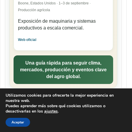
Boone, Estados Unidos · 1–3 de septiembre ·
Producción agrícola
Exposición de maquinaria y sistemas
productivos a escala comercial.
Web oficial
Una guía rápida para seguir clima,
mercados, producción y eventos clave
del agro global.
Utilizamos cookies para ofrecerte la mejor experiencia en
nuestra web.
Puedes aprender más sobre qué cookies utilizamos o
LA MIEL EN TU RADIO EN MUNDO
desactivarlas en los
ajustes
.
AGROPECUARIO
Reproductor
Aceptar
de