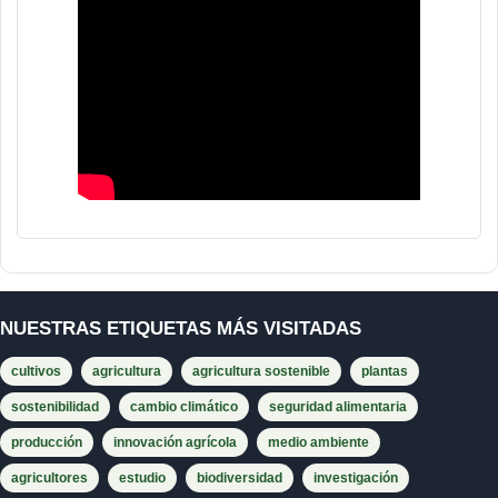
NUESTRAS ETIQUETAS MÁS VISITADAS
cultivos
agricultura
agricultura sostenible
plantas
sostenibilidad
cambio climático
seguridad alimentaria
producción
innovación agrícola
medio ambiente
agricultores
estudio
biodiversidad
investigación