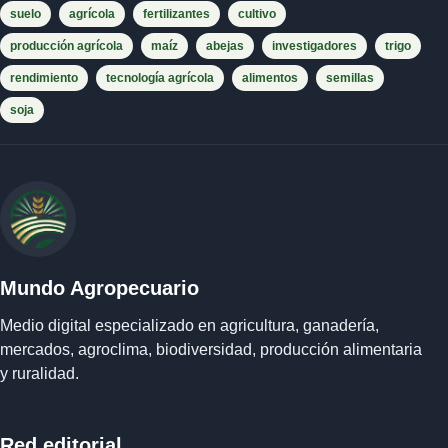
suelo
agrícola
fertilizantes
cultivo
producción agrícola
maíz
abejas
investigadores
trigo
rendimiento
tecnología agrícola
alimentos
semillas
soja
Mundo Agropecuario
Medio digital especializado en agricultura, ganadería,
mercados, agroclima, biodiversidad, producción alimentaria
y ruralidad.
Red editorial