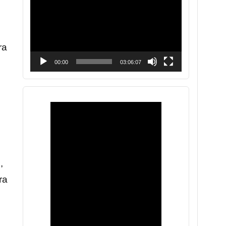
vídeo
ra
00:00
03:06:07
,
ra