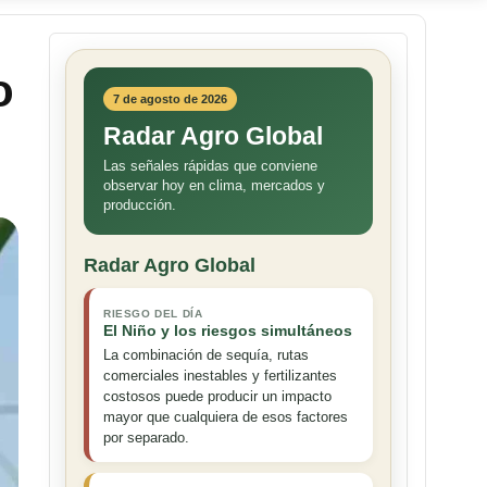
o
7 de agosto de 2026
Radar Agro Global
Las señales rápidas que conviene
observar hoy en clima, mercados y
producción.
Radar Agro Global
RIESGO DEL DÍA
El Niño y los riesgos simultáneos
La combinación de sequía, rutas
comerciales inestables y fertilizantes
costosos puede producir un impacto
mayor que cualquiera de esos factores
por separado.