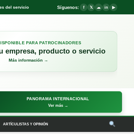
Síguenos:
s del servicio
f
𝕏
☁
in
▶
DISPONIBLE PARA PATROCINADORES
 empresa, producto o servicio
Más información →
PANORAMA INTERNACIONAL
Ver más →
ARTÍCULISTAS Y OPINIÓN