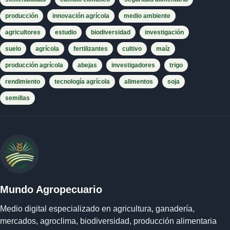
producción
innovación agrícola
medio ambiente
agricultores
estudio
biodiversidad
investigación
suelo
agrícola
fertilizantes
cultivo
maíz
producción agrícola
abejas
investigadores
trigo
rendimiento
tecnología agrícola
alimentos
soja
semillas
Mundo Agropecuario
Medio digital especializado en agricultura, ganadería,
mercados, agroclima, biodiversidad, producción alimentaria