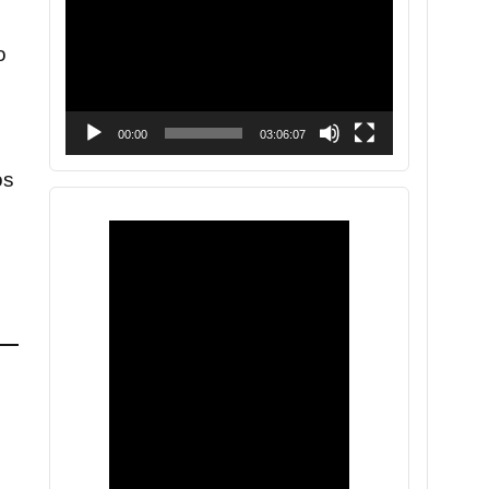
vídeo
o
00:00
03:06:07
os