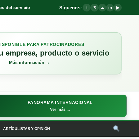
Síguenos:
s del servicio
f
𝕏
☁
in
▶
DISPONIBLE PARA PATROCINADORES
 empresa, producto o servicio
Más información →
PANORAMA INTERNACIONAL
Ver más →
ARTÍCULISTAS Y OPINIÓN