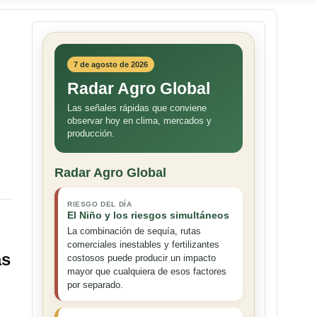
7 de agosto de 2026
Radar Agro Global
Las señales rápidas que conviene
observar hoy en clima, mercados y
producción.
Radar Agro Global
RIESGO DEL DÍA
El Niño y los riesgos simultáneos
La combinación de sequía, rutas
comerciales inestables y fertilizantes
as
costosos puede producir un impacto
mayor que cualquiera de esos factores
por separado.
n