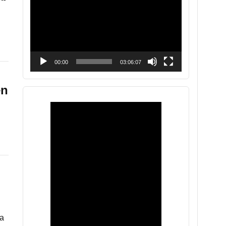
vídeo
00:00
03:06:07
en
va