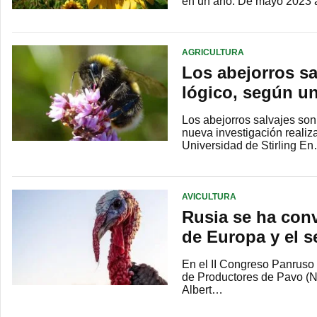
en un año. De mayo 2023 
AGRICULTURA
Los abejorros s
lógico, según u
Los abejorros salvajes so
nueva investigación realiza
Universidad de Stirling E
AVICULTURA
Rusia se ha con
de Europa y el 
En el II Congreso Panruso
de Productores de Pavo (N
Albert…