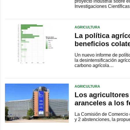
proyecto industrial sobre e
Investigaciones Científic
AGRICULTURA
La política agrí
beneficios colate
Un nuevo informe de polít
la desintensificación agríc
carbono agrícola…
AGRICULTURA
Los agricultore
aranceles a los f
La Comisión de Comercio d
y 2 abstenciones, la prop