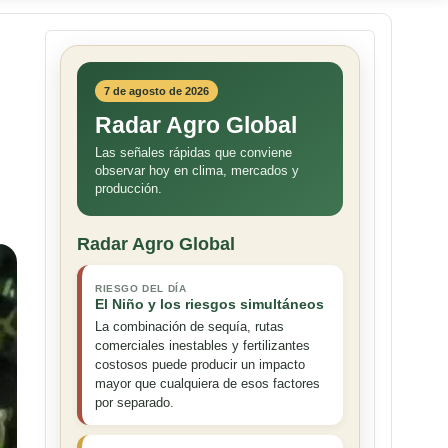
7 de agosto de 2026
Radar Agro Global
Las señales rápidas que conviene
observar hoy en clima, mercados y
producción.
Radar Agro Global
RIESGO DEL DÍA
El Niño y los riesgos simultáneos
La combinación de sequía, rutas
comerciales inestables y fertilizantes
costosos puede producir un impacto
mayor que cualquiera de esos factores
por separado.