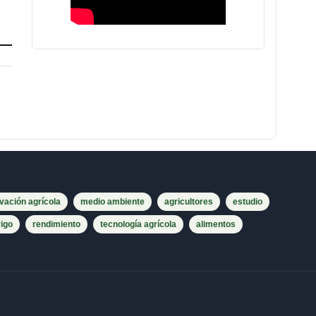
vación agrícola
medio ambiente
agricultores
estudio
rigo
rendimiento
tecnología agrícola
alimentos