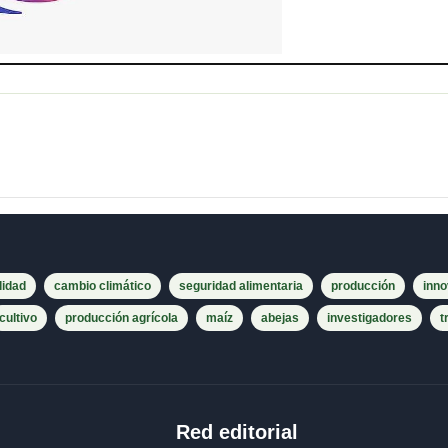
lidad
cambio climático
seguridad alimentaria
producción
inno
cultivo
producción agrícola
maíz
abejas
investigadores
t
Red editorial