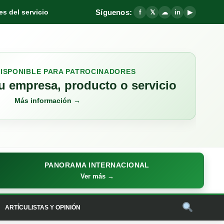
Síguenos:
s del servicio
f
𝕏
☁
in
▶
DISPONIBLE PARA PATROCINADORES
 empresa, producto o servicio
Más información →
PANORAMA INTERNACIONAL
Ver más →
ARTÍCULISTAS Y OPINIÓN