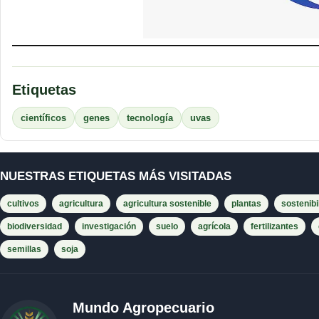
Etiquetas
científicos
genes
tecnología
uvas
NUESTRAS ETIQUETAS MÁS VISITADAS
cultivos
agricultura
agricultura sostenible
plantas
sostenibi
biodiversidad
investigación
suelo
agrícola
fertilizantes
semillas
soja
Mundo Agropecuario