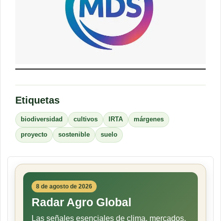
Etiquetas
biodiversidad
cultivos
IRTA
márgenes
proyecto
sostenible
suelo
8 de agosto de 2026
Radar Agro Global
Las señales esenciales de clima, mercados,