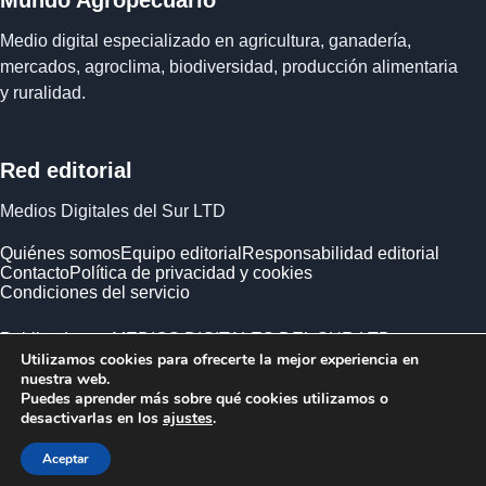
Medio digital especializado en agricultura, ganadería,
mercados, agroclima, biodiversidad, producción alimentaria
y ruralidad.
Red editorial
Medios Digitales del Sur LTD
Quiénes somos
Equipo editorial
Responsabilidad editorial
Contacto
Política de privacidad y cookies
Condiciones del servicio
Publicado por MEDIOS DIGITALES DEL SUR LTD ·
Utilizamos cookies para ofrecerte la mejor experiencia en
Empresa registrada en Inglaterra y Gales.
nuestra web.
Puedes aprender más sobre qué cookies utilizamos o
desactivarlas en los
ajustes
.
Aceptar
© 2026 Mundo Agropecuario