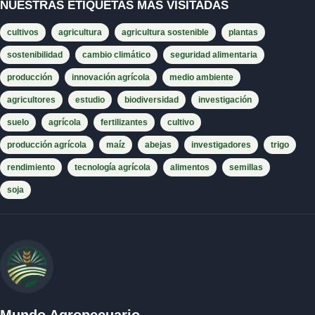
NUESTRAS ETIQUETAS MÁS VISITADAS
cultivos
agricultura
agricultura sostenible
plantas
sostenibilidad
cambio climático
seguridad alimentaria
producción
innovación agrícola
medio ambiente
agricultores
estudio
biodiversidad
investigación
suelo
agrícola
fertilizantes
cultivo
producción agrícola
maíz
abejas
investigadores
trigo
rendimiento
tecnología agrícola
alimentos
semillas
soja
Mundo Agropecuario