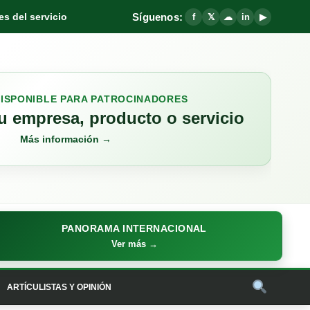
Síguenos:
s del servicio
f
𝕏
☁
in
▶
DISPONIBLE PARA PATROCINADORES
 empresa, producto o servicio
Más información →
PANORAMA INTERNACIONAL
Ver más →
ARTÍCULISTAS Y OPINIÓN