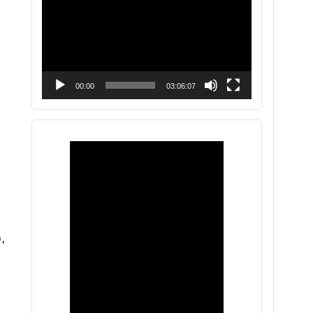
vídeo
00:00
03:06:07
,