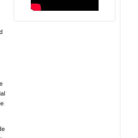
ad
de
al
de
de