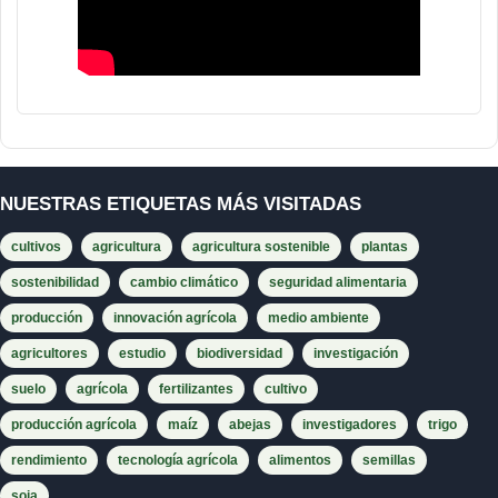
NUESTRAS ETIQUETAS MÁS VISITADAS
cultivos
agricultura
agricultura sostenible
plantas
sostenibilidad
cambio climático
seguridad alimentaria
producción
innovación agrícola
medio ambiente
agricultores
estudio
biodiversidad
investigación
suelo
agrícola
fertilizantes
cultivo
producción agrícola
maíz
abejas
investigadores
trigo
rendimiento
tecnología agrícola
alimentos
semillas
soja