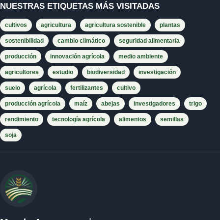
NUESTRAS ETIQUETAS MÁS VISITADAS
cultivos
agricultura
agricultura sostenible
plantas
sostenibilidad
cambio climático
seguridad alimentaria
producción
innovación agrícola
medio ambiente
agricultores
estudio
biodiversidad
investigación
suelo
agrícola
fertilizantes
cultivo
producción agrícola
maíz
abejas
investigadores
trigo
rendimiento
tecnología agrícola
alimentos
semillas
soja