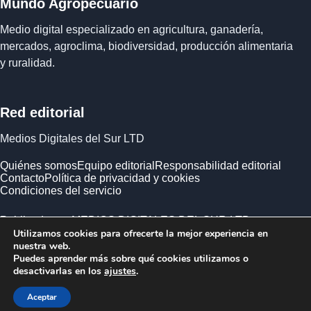
Mundo Agropecuario
Medio digital especializado en agricultura, ganadería,
mercados, agroclima, biodiversidad, producción alimentaria
y ruralidad.
Red editorial
Medios Digitales del Sur LTD
Quiénes somos
Equipo editorial
Responsabilidad editorial
Contacto
Política de privacidad y cookies
Condiciones del servicio
Publicado por MEDIOS DIGITALES DEL SUR LTD ·
Utilizamos cookies para ofrecerte la mejor experiencia en
Empresa registrada en Inglaterra y Gales.
nuestra web.
Puedes aprender más sobre qué cookies utilizamos o
desactivarlas en los
ajustes
.
Aceptar
© 2026 Mundo Agropecuario