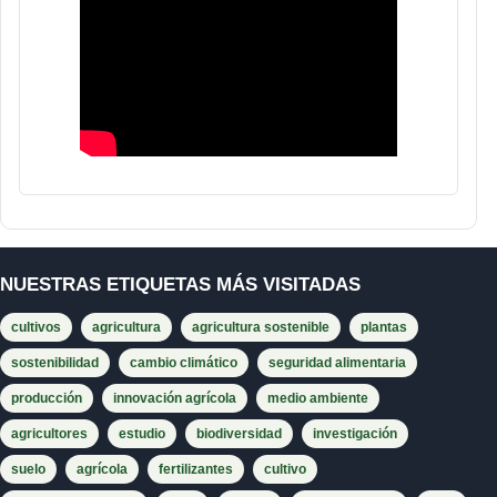
NUESTRAS ETIQUETAS MÁS VISITADAS
cultivos
agricultura
agricultura sostenible
plantas
sostenibilidad
cambio climático
seguridad alimentaria
producción
innovación agrícola
medio ambiente
agricultores
estudio
biodiversidad
investigación
suelo
agrícola
fertilizantes
cultivo