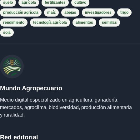
suelo
agrícola
fertilizantes
cultivo
producción agrícola
maíz
abejas
investigadores
trigo
rendimiento
tecnología agrícola
alimentos
semillas
soja
Mundo Agropecuario
Medio digital especializado en agricultura, ganadería,
mercados, agroclima, biodiversidad, producción alimentaria
y ruralidad.
Red editorial