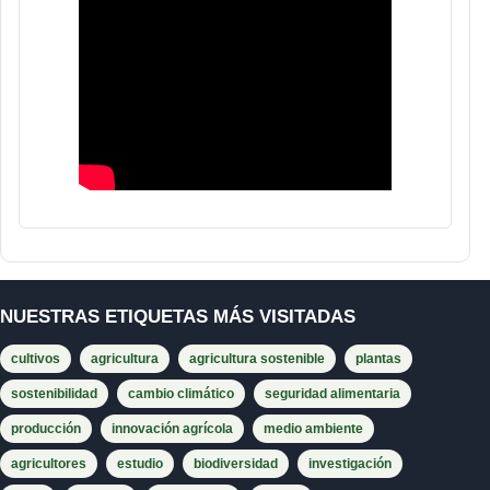
NUESTRAS ETIQUETAS MÁS VISITADAS
cultivos
agricultura
agricultura sostenible
plantas
sostenibilidad
cambio climático
seguridad alimentaria
producción
innovación agrícola
medio ambiente
agricultores
estudio
biodiversidad
investigación