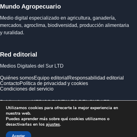
Mundo Agropecuario
Medio digital especializado en agricultura, ganadería,
mercados, agroclima, biodiversidad, producción alimentaria
y ruralidad.
Red editorial
Medios Digitales del Sur LTD
Quiénes somos
Equipo editorial
Responsabilidad editorial
Contacto
Política de privacidad y cookies
Condiciones del servicio
Publicado por MEDIOS DIGITALES DEL SUR LTD ·
Utilizamos cookies para ofrecerte la mejor experiencia en
Empresa registrada en Inglaterra y Gales.
nuestra web.
Puedes aprender más sobre qué cookies utilizamos o
desactivarlas en los
ajustes
.
Aceptar