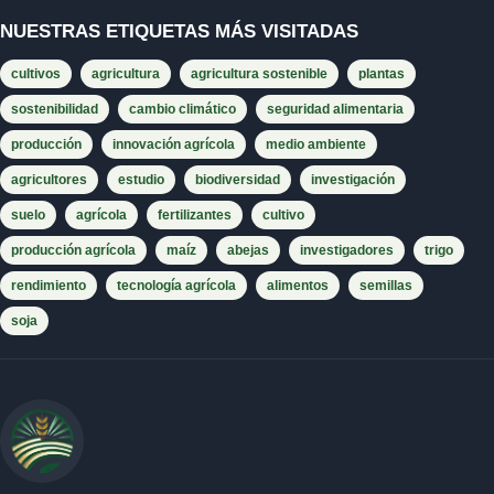
NUESTRAS ETIQUETAS MÁS VISITADAS
cultivos
agricultura
agricultura sostenible
plantas
sostenibilidad
cambio climático
seguridad alimentaria
producción
innovación agrícola
medio ambiente
agricultores
estudio
biodiversidad
investigación
suelo
agrícola
fertilizantes
cultivo
producción agrícola
maíz
abejas
investigadores
trigo
rendimiento
tecnología agrícola
alimentos
semillas
soja