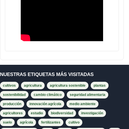
NUESTRAS ETIQUETAS MÁS VISITADAS
cultivos
agricultura
agricultura sostenible
plantas
sostenibilidad
cambio climático
seguridad alimentaria
producción
innovación agrícola
medio ambiente
agricultores
estudio
biodiversidad
investigación
suelo
agrícola
fertilizantes
cultivo