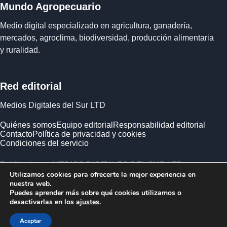
Mundo Agropecuario
Medio digital especializado en agricultura, ganadería,
mercados, agroclima, biodiversidad, producción alimentaria
y ruralidad.
Red editorial
Medios Digitales del Sur LTD
Quiénes somos
Equipo editorial
Responsabilidad editorial
Contacto
Política de privacidad y cookies
Condiciones del servicio
Publicado por MEDIOS DIGITALES DEL SUR LTD ·
Utilizamos cookies para ofrecerte la mejor experiencia en
Empresa registrada en Inglaterra y Gales.
nuestra web.
Puedes aprender más sobre qué cookies utilizamos o
desactivarlas en los
ajustes
.
Aceptar
© 2026 Mundo Agropecuario