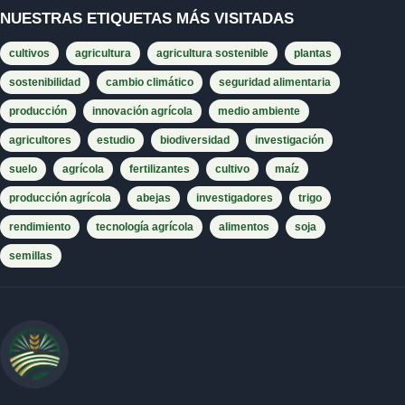
NUESTRAS ETIQUETAS MÁS VISITADAS
cultivos
agricultura
agricultura sostenible
plantas
sostenibilidad
cambio climático
seguridad alimentaria
producción
innovación agrícola
medio ambiente
agricultores
estudio
biodiversidad
investigación
suelo
agrícola
fertilizantes
cultivo
maíz
producción agrícola
abejas
investigadores
trigo
rendimiento
tecnología agrícola
alimentos
soja
semillas