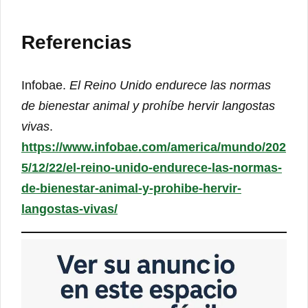
Referencias
Infobae.
El Reino Unido endurece las normas
de bienestar animal y prohíbe hervir langostas
vivas
.
https://www.infobae.com/america/mundo/202
5/12/22/el-reino-unido-endurece-las-normas-
de-bienestar-animal-y-prohibe-hervir-
langostas-vivas/