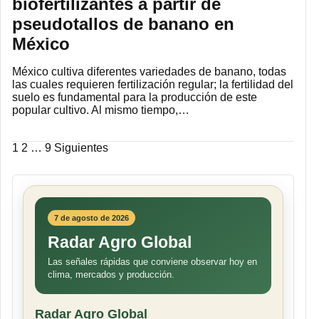
biofertilizantes a partir de
pseudotallos de banano en
México
México cultiva diferentes variedades de banano, todas
las cuales requieren fertilización regular; la fertilidad del
suelo es fundamental para la producción de este
popular cultivo. Al mismo tiempo,…
Paginación
1
2
…
9
Siguientes
de
entradas
7 de agosto de 2026
Radar Agro Global
Las señales rápidas que conviene observar hoy en
clima, mercados y producción.
Radar Agro Global