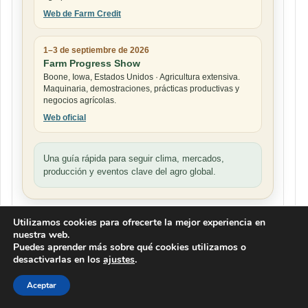
Web de Farm Credit
1–3 de septiembre de 2026
Farm Progress Show
Boone, Iowa, Estados Unidos · Agricultura extensiva.
Maquinaria, demostraciones, prácticas productivas y
negocios agrícolas.
Web oficial
Una guía rápida para seguir clima, mercados,
producción y eventos clave del agro global.
Utilizamos cookies para ofrecerte la mejor experiencia en
nuestra web.
LA MIEL EN TU RADIO EN MUNDO
Puedes aprender más sobre qué cookies utilizamos o
AGROPECUARIO
desactivarlas en los
ajustes
.
Reproductor
de
Aceptar
vídeo