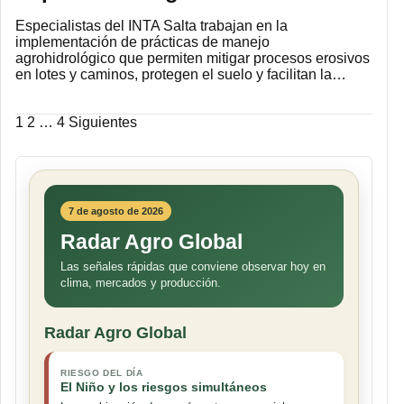
Especialistas del INTA Salta trabajan en la
implementación de prácticas de manejo
agrohidrológico que permiten mitigar procesos erosivos
en lotes y caminos, protegen el suelo y facilitan la…
Paginación
1
2
…
4
Siguientes
de
entradas
7 de agosto de 2026
Radar Agro Global
Las señales rápidas que conviene observar hoy en
clima, mercados y producción.
Radar Agro Global
RIESGO DEL DÍA
El Niño y los riesgos simultáneos