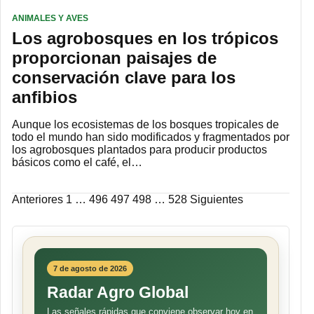
ANIMALES Y AVES
Los agrobosques en los trópicos
proporcionan paisajes de
conservación clave para los
anfibios
Aunque los ecosistemas de los bosques tropicales de
todo el mundo han sido modificados y fragmentados por
los agrobosques plantados para producir productos
básicos como el café, el…
Paginación
Anteriores
1
…
496
497
498
…
528
Siguientes
de
entradas
7 de agosto de 2026
Radar Agro Global
Las señales rápidas que conviene observar hoy en