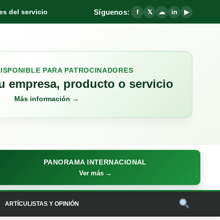
Síguenos:
s del servicio
f
𝕏
☁
in
▶
DISPONIBLE PARA PATROCINADORES
 empresa, producto o servicio
Más información →
PANORAMA INTERNACIONAL
Ver más →
ARTÍCULISTAS Y OPINIÓN