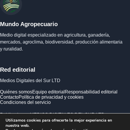
Mundo Agropecuario
Medio digital especializado en agricultura, ganadería,
mercados, agroclima, biodiversidad, producción alimentaria
y ruralidad.
Red editorial
Medios Digitales del Sur LTD
Quiénes somos
Equipo editorial
Responsabilidad editorial
Contacto
Política de privacidad y cookies
Condiciones del servicio
Publicado por MEDIOS DIGITALES DEL SUR LTD ·
Utilizamos cookies para ofrecerte la mejor experiencia en
Empresa registrada en Inglaterra y Gales.
nuestra web.