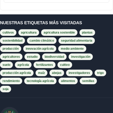
NUESTRAS ETIQUETAS MÁS VISITADAS
cultivos
agricultura
agricultura sostenible
plantas
sostenibilidad
cambio climático
seguridad alimentaria
producción
innovación agrícola
medio ambiente
agricultores
estudio
biodiversidad
investigación
suelo
agrícola
fertilizantes
cultivo
producción agrícola
maíz
abejas
investigadores
trigo
rendimiento
tecnología agrícola
alimentos
semillas
soja