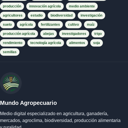
producción
innovación agrícola
medio ambiente
agricultores
estudio
biodiversidad
investigación
suelo
agrícola
fertilizantes
cultivo
maíz
producción agrícola
abejas
investigadores
trigo
rendimiento
tecnología agrícola
alimentos
soja
semillas
Mundo Agropecuario
Medio digital especializado en agricultura, ganadería,
mercados, agroclima, biodiversidad, producción alimentaria
y ruralidad.